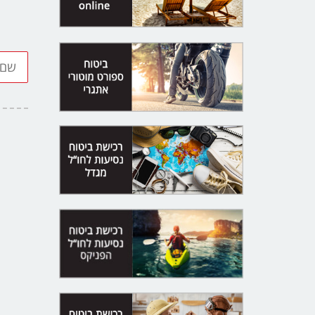
שם
מלא